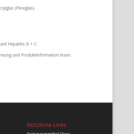
ylglas (Plexiglas).
und Hepatitis B + C.
chnung und Produktinformation lesen.
Nützliche Links
Reinigungsmittel Shop