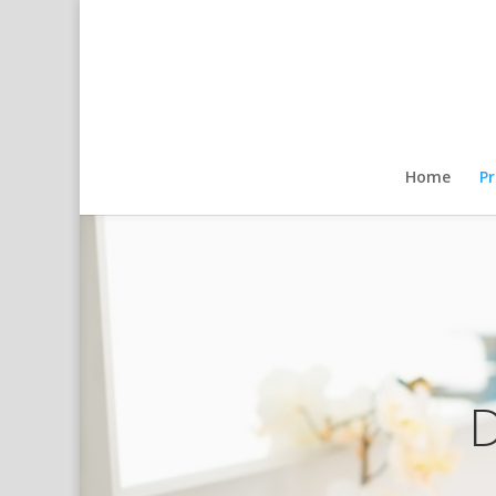
Home
P
D