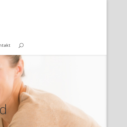
ntakt
nd